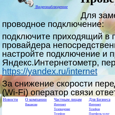
Видеонаблюдение
Для зам
проводное подключение:
подключите приходящий в 
провайдера непосредственн
настройте подключение и п
Яндекс.Интернетометр, пер
https://yandex.ru/internet
За снижение скорости пер
(Wi-Fi) оператор связи отве
Новости
О компании
Частным лицам
Для Бизнеса
Вакансии
Интернет
Интернет
Телевидение
Телефон
Телефон
Портфель услуг