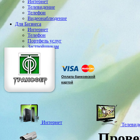
Интернет
Телевидение
Телефон
Видеонаблюдение
Для Бизнеса
Интернет
Телефон
Портфель услуг
Застройщикам
Э Д О
Оплата банковской
картой
Интернет
Телевид
Прове