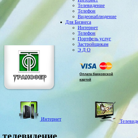
Телевидение
Телефон
Видеонаблюдение
Для Бизнеса
Интернет
Телефон
Портфель услуг
Застройщикам
Э Д О
Оплата банковской
картой
Интернет
Телевид
телевидение