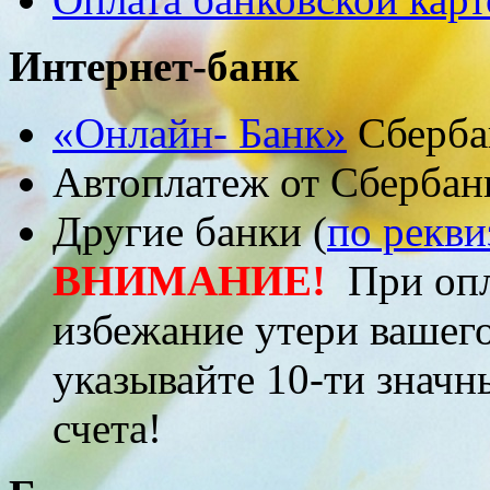
Интернет-банк
«Онлайн- Банк»
Сберба
Автоплатеж от Сберба
Другие банки (
по рекв
ВНИМАНИЕ!
При опл
избежание утери ваше
указывайте 10-ти значн
счета!