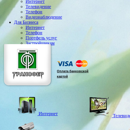
Интернет
Телевидение
Телефон
Видеонаблюдение
Для Бизнеса
Интернет
Телефон
Портфель услуг
Застройщикам
Э Д О
Оплата банковской
картой
Интернет
Телевид