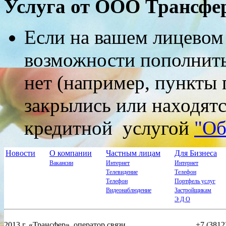
Услуга от ООО Трансфе
Если на вашем лицевом 
возможности пополнить
нет (например, пункты
закрылись или находятся
кредитной услугой
"Об
Новости
О компании
Частным лицам
Для Бизнеса
Вакансии
Интернет
Интернет
Телевидение
Телефон
Телефон
Портфель услуг
Видеонаблюдение
Застройщикам
Э Д О
2013 г. «Трансфер», оператор связи.
+7 (3812